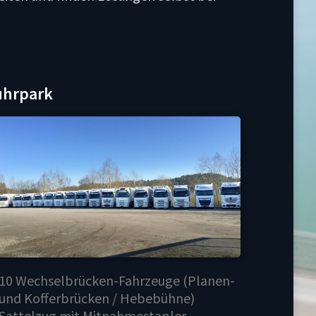
uhrpark
10 Wechselbrücken-Fahrzeuge (Planen-
und Kofferbrücken / Hebebühne)
Sattelzug mit Mitnahmestapler